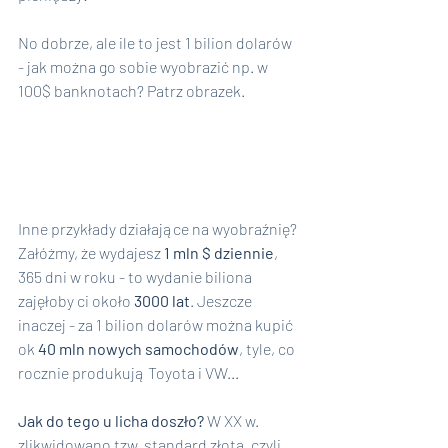
No dobrze, ale ile to jest 1 bilion dolarów 
- jak można go sobie wyobrazić np. w 
100$ banknotach? Patrz obrazek.
Inne przykłady działające na wyobraźnię? 
Załóżmy, że wydajesz 
1 mln $ dziennie
, 
365 dni w roku - to wydanie biliona  
zajęłoby ci około 
3000 lat
. Jeszcze 
inaczej - za 1 bilion dolarów można kupić 
ok 
40 mln nowych samochodów
, tyle, co 
rocznie produkują Toyota i VW...
Jak do tego u licha doszło? 
W XX w. 
zlikwidowano tzw. standard złota, czyli 