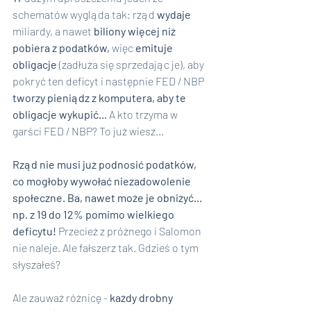
schematów wygląda tak: rząd 
wydaje
miliardy, a nawet 
biliony więcej niż 
pobiera z podatków, 
więc 
emituje 
obligacje
 (zadłuża się sprzedając je), aby 
pokryć ten deficyt i następnie FED / NBP 
tworzy pieniądz z komputera, aby te 
obligacje wykupić... 
A kto trzyma w 
garści FED / NBP? To już wiesz...
Rząd nie musi już podnosić podatków, 
co mogłoby wywołać niezadowolenie 
społeczne. Ba, nawet może je obniżyć... 
np. z 19 do 12% pomimo wielkiego 
deficytu! 
Przecież z próżnego i Salomon 
nie naleje. Ale fałszerz tak. Gdzieś o tym 
słyszałeś?
Ale zauważ różnicę -
 każdy drobny 