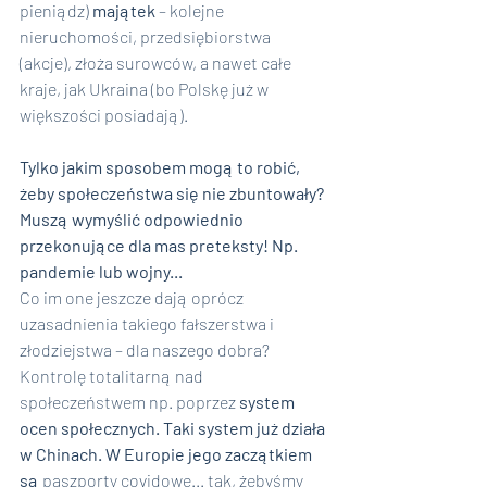
pieniądz)
 majątek 
– kolejne 
nieruchomości, przedsiębiorstwa 
(akcje), złoża surowców, a nawet całe 
kraje, jak Ukraina (bo Polskę już w 
większości posiadają).
Tylko jakim sposobem mogą to robić, 
żeby społeczeństwa się nie zbuntowały? 
Muszą wymyślić odpowiednio 
przekonujące dla mas preteksty! Np. 
pandemie lub wojny...
Co im one jeszcze dają oprócz 
uzasadnienia takiego fałszerstwa i 
złodziejstwa – dla naszego dobra? 
Kontrolę totalitarną nad 
społeczeństwem np. poprzez 
system 
ocen społecznych. Taki system już działa 
w Chinach. W Europie jego zaczątkiem 
są
 paszporty covidowe... tak, żebyśmy 