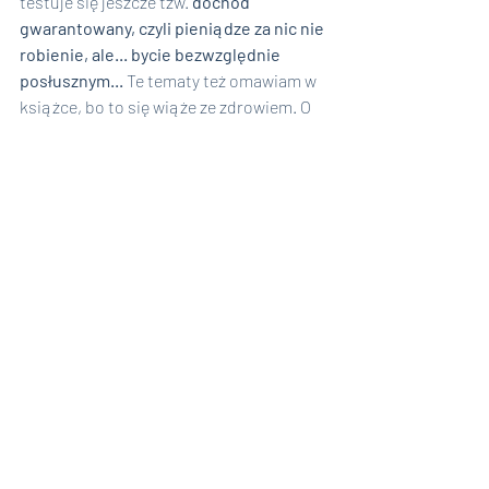
testuje się jeszcze tzw. 
dochód 
gwarantowany, czyli pieniądze za nic nie 
robienie, ale... bycie bezwzględnie 
posłusznym... 
Te tematy też omawiam w 
książce, bo to się wiąże ze zdrowiem. O 
tak i to bardzo!
Jak widzisz to właśnie największe 
fałszerstwo w historii świata jest główną 
przyczyną również wojny na Ukrainie, ale 
nie jedyną, bo przy okazji następuje 
kolejne przejęcie majątku i kolejne kroki 
ku władzy totalitarnej... Przy okazji walka 
toczy się również o złoża surowców w 
Donbasie i w szelfie Morza Czarnego oraz 
o wodę płynącą kanałem z Dniepru na 
Krym, o wpływy w Europie oraz o...
UKRYCIE 26 bio laboratoriów, 
położonych na Ukrainie, 
produkujących 