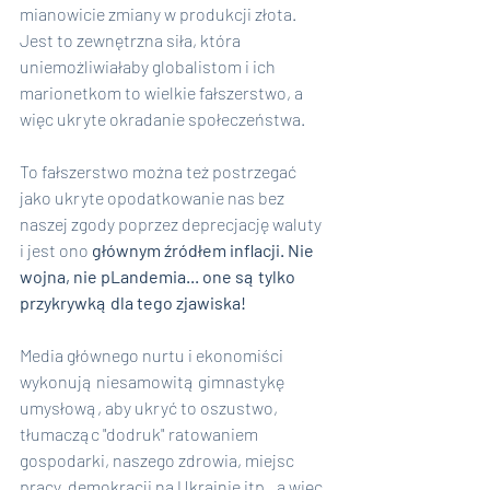
mianowicie zmiany w produkcji złota. 
Jest to zewnętrzna siła, która 
uniemożliwiałaby globalistom i ich 
marionetkom to wielkie fałszerstwo, a 
więc ukryte okradanie społeczeństwa.
To fałszerstwo można też postrzegać 
jako ukryte opodatkowanie nas bez 
naszej zgody poprzez deprecjację waluty 
i jest ono
 głównym źródłem inflacji. Nie 
wojna, nie pLandemia... one są tylko 
przykrywką dla tego zjawiska!
Media głównego nurtu i ekonomiści 
wykonują niesamowitą gimnastykę 
umysłową, aby ukryć to oszustwo, 
tłumacząc "dodruk" ratowaniem 
gospodarki, naszego zdrowia, miejsc 
pracy, demokracji na Ukrainie itp., a więc 