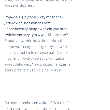
wyższym dobrem.
Pojawia się pytanie - czy można tak 
„drukować” bez końca i bez 
konsekwencji skupować aktywa oraz 
zwiększać przy tym wydatki socjalne? 
Popatrz uważnie na wykres. Na osi 
pionowej mamy miliony $ czyli 32 x 40 
mln = ponad 1 mld nowych aut! Ale nie 
można ich wydrukować tylko trzeba 
wyprodukować. Na osi poziomej czas, a 
szare przedziały to kolejne kryzysy.
Co uświadamia nam wykres? Wysokość 
długu rządowego jest tak ekstremalna, 