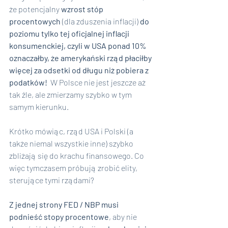
że​​ potencjalny 
wzrost stóp 
procentowych
 (dla zduszenia inflacji) 
do 
poziomu tylko tej oficjalnej inflacji 
konsumenckiej, czyli w USA ponad 10% 
oznaczałby, że amerykański rząd płaciłby 
więcej za odsetki od długu niż pobiera z 
podatków!  
W Polsce nie jest jeszcze aż 
tak źle, ale zmierzamy szybko w tym 
samym kierunku.
Krótko mówiąc, rząd USA i Polski (a 
także niemal wszystkie inne) szybko 
zbliżają się do krachu finansowego. Co 
więc tymczasem próbują zrobić elity, 
sterujące tymi rządami?
Z jednej strony FED / NBP musi 
podnieść stopy procentowe
, aby nie 