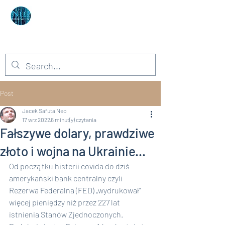
Autor: Neo Jacek Safuta
Niemożliwe – to słowo dla głupców!
Post
Jacek Safuta Neo
17 wrz 2022
6 minut(y) czytania
Fałszywe dolary, prawdziwe
złoto i wojna na Ukrainie...
Od początku histerii covida do dziś 
amerykański bank centralny czyli 
Rezerwa Federalna (FED) „wydrukował” 
więcej pieniędzy niż przez 227 lat 
istnienia Stanów Zjednoczonych. 