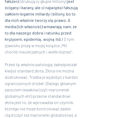
fałszerz 
(drukujący głupie miliony)
 jest 
ścigany i karany, ale ci najwięksi fałszują 
całkiem legalnie miliardy i biliony, bo to 
dla nich właśnie tworzy się prawo. A 
media (ich własność) wmawiają nam, że 
to dla naszego dobra i ratunku przed 
kryzysem, epidemią, wojną itd.! 
O tym 
zjawisku piszę w mojej książce „Mit 
chorób nieuleczalnych i wielki biznes”.
Przed tą właśnie patologią zabezpieczał 
kiedyś standard złota. Złota nie można 
dodrukować. Trzeba je wydobyć z bardzo 
ograniczonych źródeł. Dlatego głównym 
zarzutem lewaków (czyli marionetek 
globalnych elit) przeciw standardowi 
złota jest to, że wprowadza on czynnik, 
którego nie może kontrolować żaden 
rząd (czyli też marionetki globalistów), a 