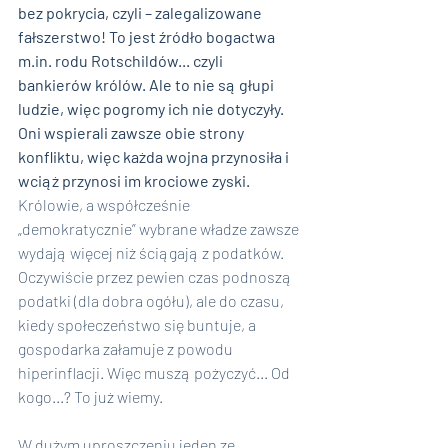
bez pokrycia, czyli – zalegalizowane 
fałszerstwo! To jest źródło bogactwa 
m.in. rodu Rotschildów... czyli 
bankierów królów. Ale to nie są głupi 
ludzie, więc pogromy ich nie dotyczyły. 
Oni wspierali zawsze obie strony 
konfliktu, więc każda wojna przynosiła i 
wciąż przynosi im krociowe zyski. 
Królowie, a współcześnie 
„demokratycznie” wybrane władze zawsze 
wydają więcej niż ściągają z podatków. 
Oczywiście przez pewien czas podnoszą 
podatki (dla dobra ogółu), ale do czasu, 
kiedy społeczeństwo się buntuje, a 
gospodarka załamuje z powodu 
hiperinflacji. Więc muszą pożyczyć... Od 
kogo...? To już wiemy.
W dużym uproszczeniu jeden ze 