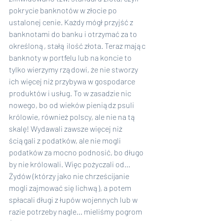
pokrycie banknotów w złocie po 
ustalonej cenie. Każdy mógł przyjść z 
banknotami do banku i otrzymać za to 
określoną, stałą ilość złota. Teraz mając 
banknoty w portfelu lub na koncie to 
tylko wierzymy rządowi, że nie stworzy 
ich więcej niż przybywa w gospodarce 
produktów i usług. To w zasadzie nic 
nowego, bo od wieków pieniądz psuli 
królowie, również polscy, ale nie na tą 
skalę! Wydawali zawsze więcej niż 
ściągali z podatków, ale nie mogli 
podatków za mocno podnosić, bo długo 
by nie królowali. Więc pożyczali od... 
Żydów (którzy jako nie chrześcijanie 
mogli zajmować się lichwą), a potem 
spłacali długi z łupów wojennych lub w 
razie potrzeby nagle... mieliśmy pogrom 