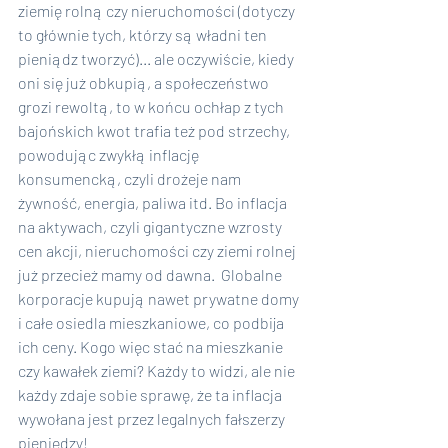
ziemię rolną czy nieruchomości (dotyczy 
to głównie tych, którzy są władni ten 
pieniądz tworzyć)... ale oczywiście, kiedy 
oni się już obkupią, a społeczeństwo 
grozi rewoltą, to w końcu ochłap z tych 
bajońskich kwot trafia też pod strzechy, 
powodując zwykłą inflację 
konsumencką, czyli drożeje nam 
żywność, energia, paliwa itd. Bo inflacja 
na aktywach, czyli gigantyczne wzrosty 
cen akcji, nieruchomości czy ziemi rolnej 
już przecież mamy od dawna.  Globalne 
korporacje kupują nawet prywatne domy 
i całe osiedla mieszkaniowe, co podbija 
ich ceny. Kogo więc stać na mieszkanie 
czy kawałek ziemi? Każdy to widzi, ale nie 
każdy zdaje sobie sprawę, że ta inflacja 
wywołana jest przez legalnych fałszerzy 
pieniędzy!