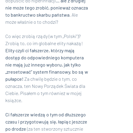
dopuścić do hiperinflacji
… ale z drugiej 
nie może tego zrobić, ponieważ oznacza 
to bankructwo skarbu państwa
. Ale 
może właśnie o to chodzi?
Co więc zrobią rządy (w tym „Polski”)? 
Zrobią to, co im globalne elity nakażą!
Elity czyli ci fałszerze, którzy mają 
dostęp do odpowiedniego komputera 
nie mają już innego wyboru, jak tylko 
„zresetować” system finansowy, bo są w 
pułapce! 
Za chwilę będzie o tym, co 
oznacza, ten Nowy Porządek Świata dla 
Ciebie. Pisałem o tym również w mojej 
książce.
Ci fałszerze wiedzą o tym od dłuższego 
czasu i przygotowują się, łapiąc jeszcze 
po drodze 
(za ten stworzony sztucznie 