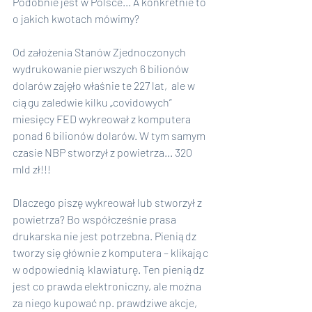
Podobnie jest w Polsce... A konkretnie to 
o jakich kwotach mówimy?
Od założenia Stanów Zjednoczonych 
wydrukowanie pierwszych 6 bilionów 
dolarów zajęło właśnie te 227 lat,  ale w 
ciągu zaledwie kilku „covidowych” 
miesięcy FED wykreował z komputera 
ponad 6 bilionów dolarów. W tym samym 
czasie NBP stworzył z powietrza... 320 
mld zł!!!
Dlaczego piszę wykreował lub stworzył z 
powietrza? Bo współcześnie prasa 
drukarska nie jest potrzebna. Pieniądz 
tworzy się głównie z komputera – klikając 
w odpowiednią klawiaturę. Ten pieniądz 
jest co prawda elektroniczny, ale można 
za niego kupować np. prawdziwe akcje, 