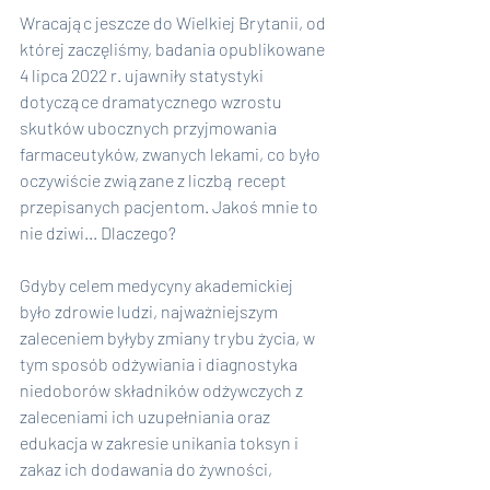
Wracając jeszcze do Wielkiej Brytanii, od 
której zaczęliśmy, badania opublikowane 
4 lipca 2022 r. ujawniły statystyki 
dotyczące dramatycznego wzrostu 
skutków ubocznych przyjmowania 
farmaceutyków, zwanych lekami, co było 
oczywiście związane z liczbą recept 
przepisanych pacjentom. Jakoś mnie to 
nie dziwi... Dlaczego?
Gdyby celem medycyny akademickiej 
było zdrowie ludzi, najważniejszym 
zaleceniem byłyby zmiany trybu życia, w 
tym sposób odżywiania i diagnostyka 
niedoborów składników odżywczych z 
zaleceniami ich uzupełniania oraz 
edukacja w zakresie unikania toksyn i 
zakaz ich dodawania do żywności, 