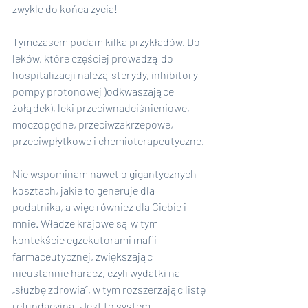
zwykle do końca życia!
Tymczasem podam kilka przykładów. Do 
leków, które częściej prowadzą do 
hospitalizacji należą sterydy, inhibitory 
pompy protonowej )odkwaszające 
żołądek), leki przeciwnadciśnieniowe, 
moczopędne, przeciwzakrzepowe, 
przeciwpłytkowe i chemioterapeutyczne. 
Nie wspominam nawet o gigantycznych 
kosztach, jakie to generuje dla 
podatnika, a więc również dla Ciebie i 
mnie. Władze krajowe są w tym 
kontekście egzekutorami mafii 
farmaceutycznej, zwiększając 
nieustannie haracz, czyli wydatki na 
„służbę zdrowia”, w tym rozszerzając listę 
refundacyjną. Jest to system 