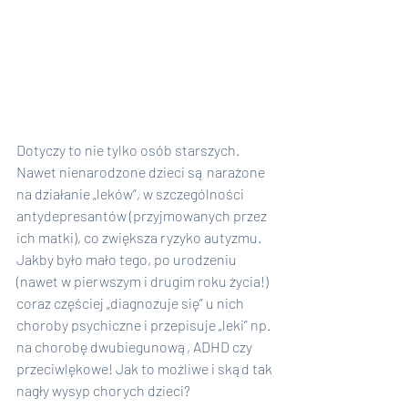
Dotyczy to nie tylko osób starszych. 
Nawet nienarodzone dzieci są narażone 
na działanie „leków”, w szczególności 
antydepresantów (przyjmowanych przez 
ich matki), co zwiększa ryzyko autyzmu. 
Jakby było mało tego, po urodzeniu 
(nawet w pierwszym i drugim roku życia!) 
coraz częściej „diagnozuje się” u nich 
choroby psychiczne i przepisuje „leki” np. 
na chorobę dwubiegunową, ADHD czy 
przeciwlękowe! Jak to możliwe i skąd tak 
nagły wysyp chorych dzieci?