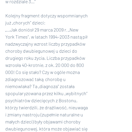
w rozdziale 3...”
Kolejny fragment dotyczy wspomnianych 
już „chorych” dzieci:
„...Jak doniósł 29 marca 2009 r. „New 
York Times”, w latach 1994–2003 nastąpił 
nadzwyczajny wzrost liczby przypadków 
choroby dwubiegunowej u dzieci do 
drugiego roku życia. Liczba przypadków 
wzrosła 40-krotnie, z ok. 20 000 do 800 
000! Co się stało? Czy w ogóle można 
zdiagnozować taką chorobę u 
niemowlaka? Ta „diagnoza” została 
spopularyzowana przez kilku „wybitnych” 
psychiatrów dziecięcych z Bostonu, 
którzy twierdzili, że drażliwość, nieuwaga 
i zmiany nastroju (zupełnie naturalne u 
małych dzieci) były objawami choroby 
dwubiegunowej, która może objawiać się 