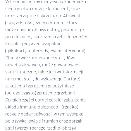
W leczeniu astmy medycyna akademicka 
sięga po dwa rodzaje farmaceutyków:
ûrozszerzające oskrzela, np. Atrovent 
(związek toksycznego bromu), który 
może nasilać objawy astmy, powodując 
paradoksalny skurcz oskrzeli i duszność;
ûdziałające przeciwzapalnie 
(glikokortykosteroidy, zwane sterydami). 
Długotrwałe stosowanie sterydów, 
nawet wziewnych, może powodować 
skutki uboczne, takie jak (wg informacji 
na temat sterydu wziewnego Cortare): 
zakażenia i zarażenia pasożytnicze – 
(bardzo często) zarażenie grzybami 
Candida
 części ustnej gardła; zaburzenia 
układu immunologicznego – (rzadko) 
reakcje nadwrażliwości, w tym wysypka, 
pokrzywka, świąd i rumień oraz obrzęk 
ust i twarzy; (bardzo rzadko) obrzęk 