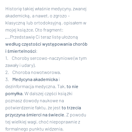
Historię takiej właśnie medycyny, zwanej 
akademicką, a nawet, o zgrozo – 
klasyczną lub ortodoksyjną, opisałem w 
mojej książce. Oto fragment:
„...Przedstawię Ci teraz listę ułożoną 
według częstości występowania chorób 
i śmiertelności
:
1.    Choroby sercowo-naczyniowe (w tym 
zawały i udary).
2.    Choroba nowotworowa.
3.    
Medycyna akademicka 
i 
dezinformacja medyczna. Tak, 
to nie 
pomyłka
. W dalszej części książki 
poznasz dowody naukowe na 
potwierdzenie faktu, że jest 
to trzecia 
przyczyna śmierci na świecie
. Z powodu 
tej wielkiej wagi, choć niepoprawnie z 
formalnego punktu widzenia, 