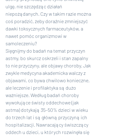
ulgę, nie szczędząc działań 
niepożądanych. Czy w takim razie można 
coś poradzić, żeby doraźnie zmniejszyć 
dawki toksycznych farmaceutyków, a 
nawet pomóc organizmowi w 
samoleczeniu?
Sięgnijmy do badań na temat przyczyn 
astmy, bo skurcz oskrzeli i stan zapalny 
to nie przyczyny, ale objawy choroby. Jak 
zwykle medycyna akademicka walczy z 
objawami, co bywa chwilowo konieczne, 
ale leczenie i profilaktyka są dużo 
ważniejsze. Według badań choroby 
wywołujące świsty oddechowe (jak 
astma) dotykają 35–50% dzieci w wieku 
do trzech lat i są główną przyczyną ich 
hospitalizacji. Nawracający świszczący 
oddech u dzieci, u których rozwinęła się 