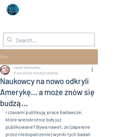
Autor: Neo Jacek Safuta
Niemożliwe – to słowo dla głupców!
Post
Jacek Safuta Neo
11 wrz 2022
5 minut(y) czytania
Naukowcy na nowo odkryli
Amerykę... a może znów się
budzą...
i czasami publikują prace badawcze, 
które wielokrotnie były już 
publikowane? Bywa nawet, że (zapewne 
przez niedopatrzenie) wyniki tych badań 