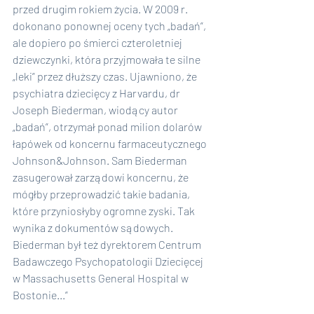
przed drugim rokiem życia. W 2009 r. 
dokonano ponownej oceny tych „badań”, 
ale dopiero po śmierci czteroletniej 
dziewczynki, która przyjmowała te silne 
„leki” przez dłuższy czas. Ujawniono, że 
psychiatra dziecięcy z Harvardu, dr 
Joseph Biederman, wiodący autor 
„badań”, otrzymał ponad milion dolarów 
łapówek od koncernu farmaceutycznego 
Johnson&Johnson. Sam Biederman 
zasugerował zarządowi koncernu, że 
mógłby przeprowadzić takie badania, 
które przyniosłyby ogromne zyski. Tak 
wynika z dokumentów sądowych. 
Biederman był też dyrektorem Centrum 
Badawczego Psychopatologii Dziecięcej 
w Massachusetts General Hospital w 
Bostonie...”