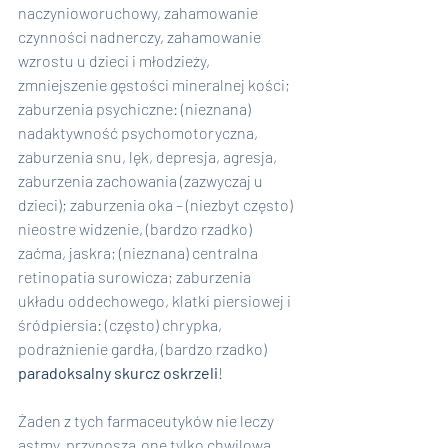
naczynioworuchowy, zahamowanie 
czynności nadnerczy, zahamowanie 
wzrostu u dzieci i młodzieży, 
zmniejszenie gęstości mineralnej kości; 
zaburzenia psychiczne: (nieznana) 
nadaktywność psychomotoryczna, 
zaburzenia snu, lęk, depresja, agresja, 
zaburzenia zachowania (zazwyczaj u 
dzieci); zaburzenia oka – (niezbyt często) 
nieostre widzenie, (bardzo rzadko) 
zaćma, jaskra; (nieznana) centralna 
retinopatia surowicza; zaburzenia 
układu oddechowego, klatki piersiowej i 
śródpiersia: (często) chrypka, 
podrażnienie gardła, (bardzo rzadko) 
paradoksalny skurcz oskrzeli
!
Żaden z tych farmaceutyków nie leczy 
astmy, przynoszą one tylko chwilową 