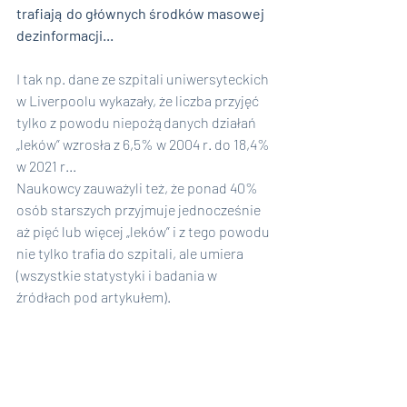
trafiają do głównych środków masowej 
dezinformacji...
I tak np. dane ze szpitali uniwersyteckich 
w Liverpoolu wykazały, że liczba przyjęć 
tylko z powodu niepożądanych działań 
„leków” wzrosła z 6,5% w 2004 r. do 18,4% 
w 2021 r...
Naukowcy zauważyli też, że ponad 40% 
osób starszych przyjmuje jednocześnie 
aż pięć lub więcej „leków” i z tego powodu 
nie tylko trafia do szpitali, ale umiera 
(wszystkie statystyki i badania w 
źródłach pod artykułem).