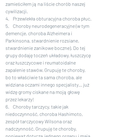
zamieściłem ją na liście chorób naszej 
cywilizacji.
4.    Przewlekła obturacyjna choroba płuc.
5.    Choroby neurodegeneracyjne (w tym 
demencje, choroba Alzheimera i 
Parkinsona, stwardnienie rozsiane, 
stwardnienie zanikowe boczne). Do tej 
grupy dodaję toczeń układowy, łuszczycę 
oraz łuszczycowe i reumatoidalne 
zapalenie stawów. Grupuję te choroby, 
bo to właściwie ta sama choroba, ale 
widziana oczami innego specjalisty… już 
widzę gromy ciskane na moją głowę 
przez lekarzy!
6.    Choroby tarczycy, takie jak 
niedoczynność, choroba Hashimoto, 
zespół tarczycowy Wilsona oraz 
nadczynność. Grupuję te choroby, 
ponieważ dotyczą jednego organu i mają 