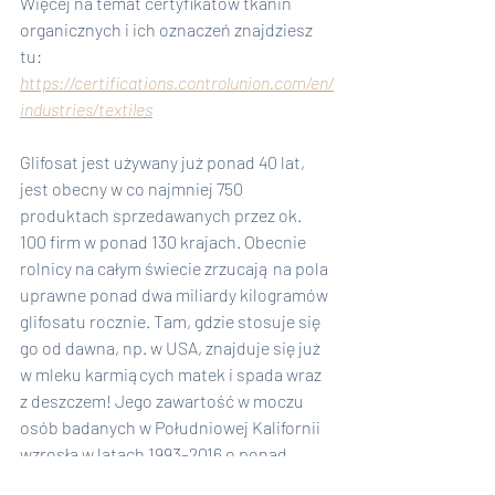
Więcej na temat certyfikatów tkanin 
organicznych i ich oznaczeń znajdziesz 
tu:  
https://certifications.controlunion.com/en/
industries/textiles
Glifosat jest używany już ponad 40 lat, 
jest obecny w co najmniej 750 
produktach sprzedawanych przez ok. 
100 firm w ponad 130 krajach. Obecnie 
rolnicy na całym świecie zrzucają na pola 
uprawne ponad dwa miliardy kilogramów 
glifosatu rocznie. Tam, gdzie stosuje się 
go od dawna, np. w USA, znajduje się już 
w mleku karmiących matek i spada wraz 
z deszczem! Jego zawartość w moczu 
osób badanych w Południowej Kalifornii 
wzrosła w latach 1993–2016 o ponad 
1200%: