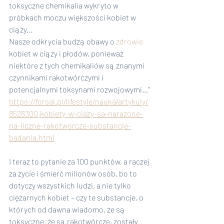
toksyczne chemikalia wykryto w 
próbkach moczu większości kobiet w 
ciąży...
Nasze odkrycia budzą obawy o 
zdrowie
kobiet w ciąży i płodów, ponieważ 
niektóre z tych chemikaliów są znanymi 
czynnikami rakotwórczymi i 
potencjalnymi toksynami rozwojowymi...
”
https://forsal.pl/lifestyle/nauka/artykuly/
8528300,kobiety-w-ciazy-sa-narazone-
na-liczne-rakotworcze-substancje-
badania.html
I teraz to pytanie za 100 punktów, a raczej 
za życie i śmierć milionów osób, bo to 
dotyczy wszystkich ludzi, a nie tylko 
ciężarnych kobiet – czy te substancje, o 
których od dawna wiadomo, że są 
toksyczne, że są rakotwórcze, zostały 