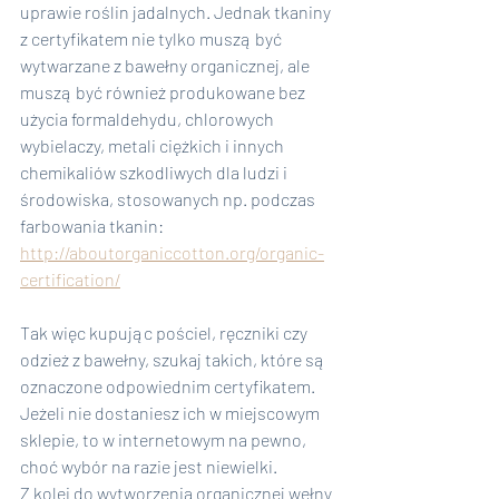
uprawie roślin jadalnych. Jednak tkaniny 
z certyfikatem nie tylko muszą być 
wytwarzane z bawełny organicznej, ale 
muszą być również produkowane bez 
użycia formaldehydu, chlorowych 
wybielaczy, metali ciężkich i innych 
chemikaliów szkodliwych dla ludzi i 
środowiska, stosowanych np. podczas 
farbowania tkanin:
http://aboutorganiccotton.org/organic-
certification/
Tak więc kupując pościel, ręczniki czy 
odzież z bawełny, szukaj takich, które są 
oznaczone odpowiednim certyfikatem. 
Jeżeli nie dostaniesz ich w miejscowym 
sklepie, to w internetowym na pewno, 
choć wybór na razie jest niewielki.
Z kolei do wytworzenia organicznej wełny 