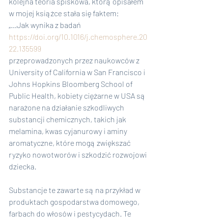
kolejna teoria spiskowa, którą opisałem 
w mojej książce stała się faktem:
„...Jak wynika z badań
https://doi.org/10.1016/j.chemosphere.20
22.135599
przeprowadzonych przez naukowców z 
University of California w San Francisco i 
Johns Hopkins Bloomberg School of 
Public Health, kobiety ciężarne w USA są 
narażone na działanie szkodliwych 
substancji chemicznych, takich jak 
melamina, kwas cyjanurowy i aminy 
aromatyczne, które mogą zwiększać 
ryzyko nowotworów i szkodzić rozwojowi 
dziecka.
Substancje te zawarte są na przykład w 
produktach gospodarstwa domowego, 
farbach do włosów i pestycydach. Te 