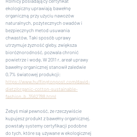
Rolnicy posiadający certyfikat 
ekologiczny uprawiają bawełnę 
organiczną przy użyciu nawozów 
naturalnych, pożytecznych owadów i 
bezpiecznych metod usuwania 
chwastów. Taki sposób uprawy 
utrzymuje żyzność gleby, zwiększa 
bioróżnorodność, pozwala chronić 
powietrze i wodę. W 2011 r. areał uprawy 
bawełny organicznej stanowił zaledwie 
0,7% światowej produkcji:
https://www.huffingtonpost.com/david-
dietz/organic-cotton-sustainable-
fashion_b_3562788.html
Żebyś miał pewność, że rzeczywiście 
kupujesz produkt z bawełny organicznej, 
powstały systemy certyfikacji podobne 
do tych, które są używane w ekologicznej 