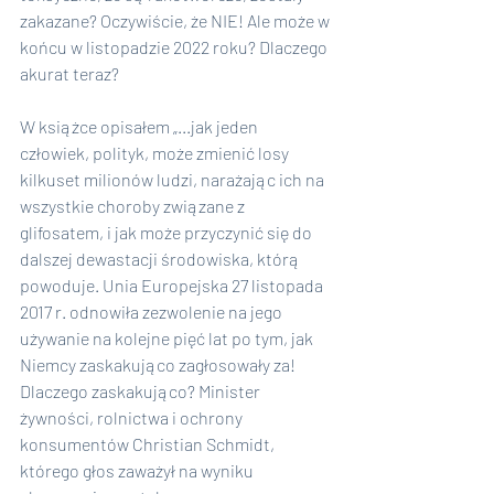
zakazane? Oczywiście, że NIE! Ale może w 
końcu w listopadzie 2022 roku? Dlaczego 
akurat teraz?
W książce opisałem „...jak jeden 
człowiek, polityk, może zmienić losy 
kilkuset milionów ludzi, narażając ich na 
wszystkie choroby związane z 
glifosatem, i jak może przyczynić się do 
dalszej dewastacji środowiska, którą 
powoduje. Unia Europejska 27 listopada 
2017 r. odnowiła zezwolenie na jego 
używanie na kolejne pięć lat po tym, jak 
Niemcy zaskakująco zagłosowały za! 
Dlaczego zaskakująco? Minister 
żywności, rolnictwa i ochrony 
konsumentów Christian Schmidt, 
którego głos zaważył na wyniku 