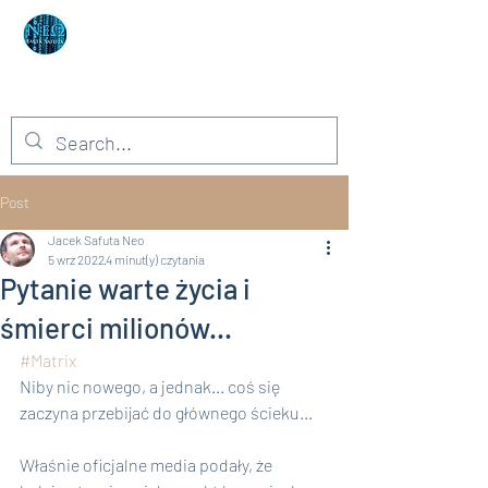
Autor: Neo Jacek Safuta
Niemożliwe – to słowo dla głupców!
Post
Jacek Safuta Neo
5 wrz 2022
4 minut(y) czytania
Pytanie warte życia i
śmierci milionów...
#Matrix
Niby nic nowego, a jednak... coś się 
zaczyna przebijać do głównego ścieku...
Właśnie oficjalne media podały, że 