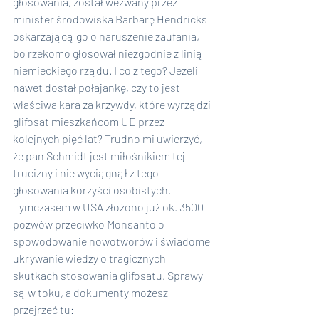
głosowania, został wezwany przez 
minister środowiska Barbarę Hendricks 
oskarżającą go o naruszenie zaufania, 
bo rzekomo głosował niezgodnie z linią 
niemieckiego rządu. I co z tego? Jeżeli 
nawet dostał połajankę, czy to jest 
właściwa kara za krzywdy, które wyrządzi 
glifosat mieszkańcom UE przez 
kolejnych pięć lat? Trudno mi uwierzyć, 
że pan Schmidt jest miłośnikiem tej 
trucizny i nie wyciągnął z tego 
głosowania korzyści osobistych.
Tymczasem w USA złożono już ok. 3500 
pozwów przeciwko Monsanto o 
spowodowanie nowotworów i świadome 
ukrywanie wiedzy o tragicznych 
skutkach stosowania glifosatu. Sprawy 
są w toku, a dokumenty możesz 
przejrzeć tu: