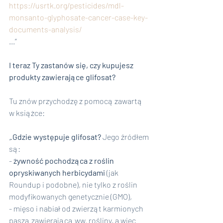
https://usrtk.org/pesticides/mdl-
monsanto-glyphosate-cancer-case-key-
documents-analysis/
...”
I teraz Ty zastanów się, czy kupujesz 
produkty zawierające glifosat?
Tu znów przychodzę z pomocą zawartą 
w książce:
„.
Gdzie występuje glifosat?
 Jego źródłem 
są:
- 
żywność pochodząca z roślin 
opryskiwanych herbicydami
 (jak 
Roundup i podobne), nie tylko z roślin 
modyfikowanych genetycznie (GMO),
- mięso i nabiał od zwierząt karmionych 
paszą zawierającą ww. rośliny, a więc 