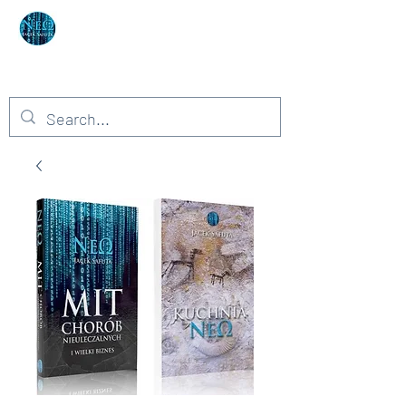
Autor: Neo Jacek Safuta
Niemożliwe – to słowo dla głupców!