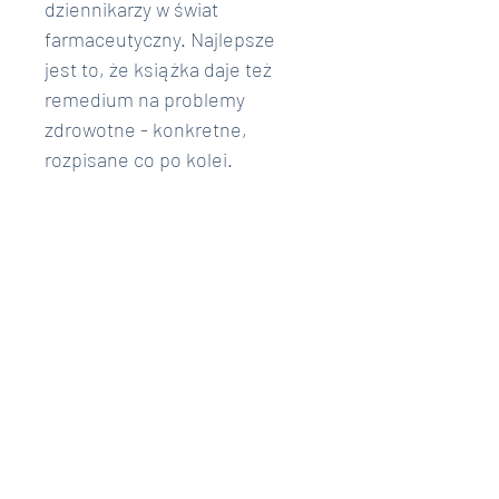
dziennikarzy w świat 
farmaceutyczny. Najlepsze 
jest to, że książka daje też 
remedium na problemy 
zdrowotne - konkretne, 
rozpisane co po kolei. 
Polecam! 
 - 15 maja 2019 od J...l: 
Przerażająca ale genialna 
pozycja. Brawo dla autora za 
ogromną odwagę... 
 - 29 stycznia 2019 od s...u: 
Najlepsza książka jaką 
czytałem o leczeniu!
OPINIA Z CENEO.PL 
POTWIERDZONA ZAKUPEM: 